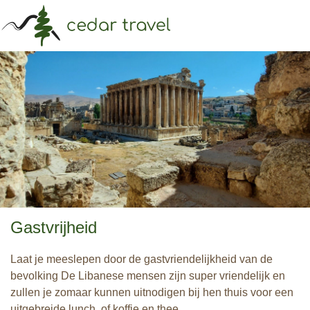
Menu
Sea
Gastvrijheid
Laat je meeslepen door de gastvriendelijkheid van de
bevolking De Libanese mensen zijn super vriendelijk en
zullen je zomaar kunnen uitnodigen bij hen thuis voor een
uitgebreide lunch, of koffie en thee.